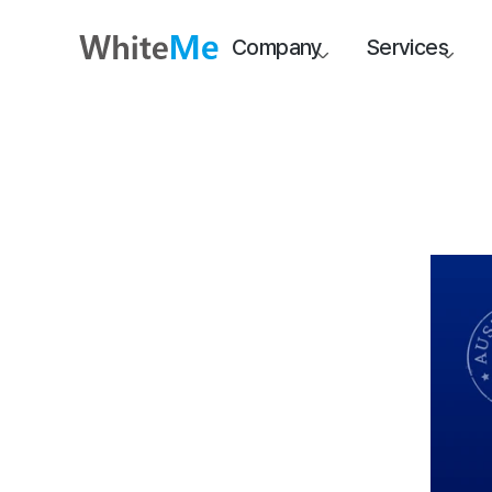
Company
Services
Index
1. 기업 46%가 경험한 오보 피해
2. 🌎 해외 기사도 삭제 가능할까?
3. 🌎 25만 건 노하우로 해외 기사
도 완벽 해결
4. 🌎 국내든 해외든, 화이트미는 