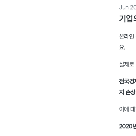
Jun 2
되는 불만 사항의 원인 파악이 어려
우신가요?
기업의
온라인 
요.
실제로 
전국경제
지 손상
이에 대
2020